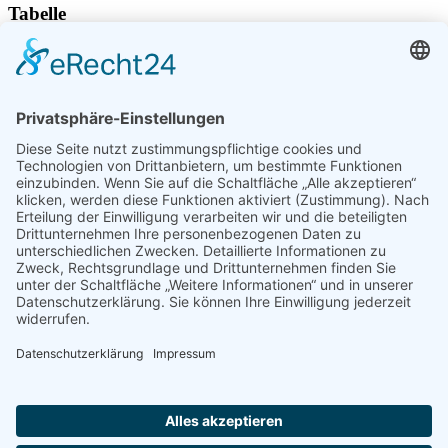
Tabelle
Fussball.de
Spielbericht
Spielberichte von Fussball.de
Standort
Am Hauberg 5
78354 Sipplingen
Deutschland
Sonstiges
Datenschutz
Impressum
Kontakt
Folge uns