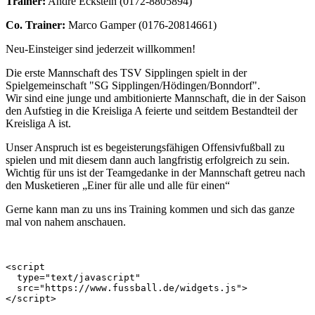
Trainer:
Andre Eckstein (0172-8805894)
Co. Trainer:
Marco Gamper (0176-20814661)
Neu-Einsteiger sind jederzeit willkommen!
Die erste Mannschaft des TSV Sipplingen spielt in der
Spielgemeinschaft "SG Sipplingen/Hödingen/Bonndorf".
Wir sind eine junge und ambitionierte Mannschaft, die in der Saison
den Aufstieg in die Kreisliga A feierte und seitdem Bestandteil der
Kreisliga A ist.
Unser Anspruch ist es begeisterungsfähigen Offensivfußball zu
spielen und mit diesem dann auch langfristig erfolgreich zu sein.
Wichtig für uns ist der Teamgedanke in der Mannschaft getreu nach
den Musketieren „Einer für alle und alle für einen“
Gerne kann man zu uns ins Training kommen und sich das ganze
mal von nahem anschauen.
<script 

  type="text/javascript" 

  src="https://www.fussball.de/widgets.js">

</script>