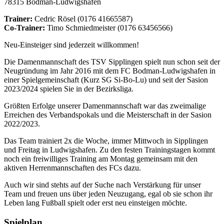
78315 Bodman-Ludwigshafen
Trainer:
Cedric Rösel (0176 41665587)
Co-Trainer:
Timo Schmiedmeister (0176 63456566)
Neu-Einsteiger sind jederzeit willkommen!
Die Damenmannschaft des TSV Sipplingen spielt nun schon seit der
Neugründung im Jahr 2016 mit dem FC Bodman-Ludwigshafen in
einer Spielgemeinschaft (Kurz SG Si-Bo-Lu) und seit der Sasion
2023/2024 spielen Sie in der Bezirksliga.
Größten Erfolge unserer Damenmannschaft war das zweimalige
Erreichen des Verbandspokals und die Meisterschaft in der Sasion
2022/2023.
Das Team trainiert 2x die Woche, immer Mittwoch in Sipplingen
und Freitag in Ludwigshafen. Zu den festen Trainingstagen kommt
noch ein freiwilliges Training am Montag gemeinsam mit den
aktiven Herrenmannschaften des FCs dazu.
Auch wir sind stehts auf der Suche nach Verstärkung für unser
Team und freuen uns über jeden Neuzugang, egal ob sie schon ihr
Leben lang Fußball spielt oder erst neu einsteigen möchte.
Spielplan