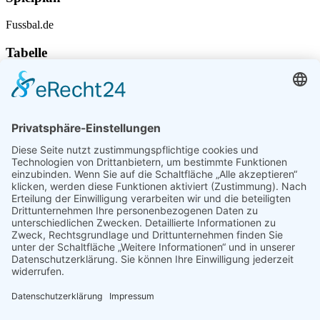
Fussbal.de
Tabelle
Fussball.de
Spielbericht
Spielberichte von Fussball.de
Standort
Am Hauberg 5
78354 Sipplingen
Deutschland
Sonstiges
Datenschutz
Impressum
Kontakt